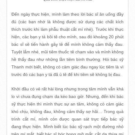
Đến ngày thực hiện, mình làm theo lời bác sĩ ăn uống đầy
đủ (các bạn nhớ là không được sử dụng các chất kích
thích trước khi làm phẫu thuật cắt mí nhé). Trước khi thực
hiện, các bạn y tá bôi tê cho mình, sau đó khoảng 20 phút
bác sĩ sẽ tiến hành gây tê để mình không cảm thấy đau.
Tuyệt lắm nhé, mũi tiêm thuốc tê chạm vào và mình không
hề thấy đau như những lần tiêm bình thường. Hỏi bác sỹ
Thanh mới biết, không có cảm giác đau ngay lúc tiêm là vì
trước đó các bạn y tá đã ủ tê để khi tiêm sẽ không bị đau.
Khởi đầu có vẻ rất hài lòng nhưng trong tâm mình vẫn khá
lo vì chưa đụng chạm da kéo bao giờ. Nhưng, đến khi bác
sỹ thực hiện thì mình thực sự an tâm, không có cảm giác
khó chịu, không đau, không cảm thấy sợ hãi… Trong quá
trình cắt mí, mình còn được quan sát trực tiếp bác sỹ
đang thực hiện. Mình biết lúc bác sỹ rạch một đường nhỏ
trên mí mắt, biết bác sĩ bóc bọng mỡ mắt, cắt da thừa mí