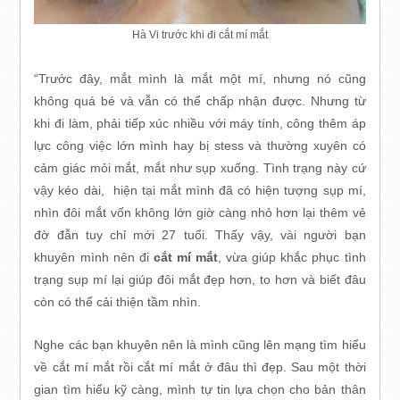
Hà Vi trước khi đi cắt mí mắt
“Trước đây, mắt mình là mắt một mí, nhưng nó cũng
không quá bé và vẫn có thể chấp nhận được. Nhưng từ
khi đi làm, phải tiếp xúc nhiều với máy tính, công thêm áp
lực công việc lớn mình hay bị stess và thường xuyên có
cảm giác mỏi mắt, mắt như sụp xuống. Tình trạng này cứ
vậy kéo dài, hiện tại mắt mình đã có hiện tượng sụp mí,
nhìn đôi mắt vốn không lớn giờ càng nhỏ hơn lại thêm vẻ
đờ đẫn tuy chỉ mới 27 tuổi. Thấy vậy, vài người bạn
khuyên mình nên đi
cắt mí mắt
, vừa giúp khắc phục tình
trạng sụp mí lại giúp đôi mắt đẹp hơn, to hơn và biết đâu
còn có thể cải thiện tầm nhìn.
Nghe các bạn khuyên nên là mình cũng lên mạng tìm hiểu
về cắt mí mắt rồi cắt mí mắt ở đâu thì đẹp. Sau một thời
gian tìm hiểu kỹ càng, mình tự tin lựa chọn cho bản thân