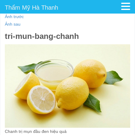
Thẩm Mỹ Hà Thanh
Ảnh trước
Ảnh sau
tri-mun-bang-chanh
Chanh trị mụn đầu đen hiệu quả