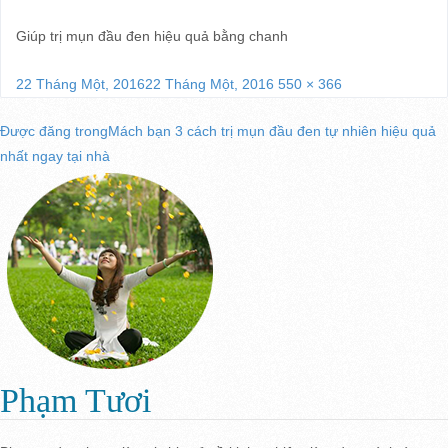
Giúp trị mụn đầu đen hiệu quả bằng chanh
Đăng
Kích
22 Tháng Một, 2016
22 Tháng Một, 2016
550 × 366
vào
cỡ
Điều
Được đăng trong
Mách bạn 3 cách trị mụn đầu đen tự nhiên hiệu quả
ngày
đầy
nhất ngay tại nhà
đủ
hướng
bài
viết
Phạm Tươi