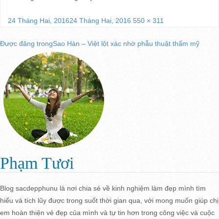
Đăng
Kích
24 Tháng Hai, 2016
24 Tháng Hai, 2016
550 × 311
vào
cỡ
Điều
Được đăng trong
Sao Hàn – Việt lột xác nhờ phẫu thuật thẩm mỹ
ngày
đầy
đủ
hướng
bài
viết
Phạm Tươi
Blog sacdepphunu là nơi chia sẻ về kinh nghiệm làm đẹp mình tìm
hiểu và tích lũy được trong suốt thời gian qua, với mong muốn giúp chị
em hoàn thiện vẻ đẹp của mình và tự tin hơn trong công việc và cuộc