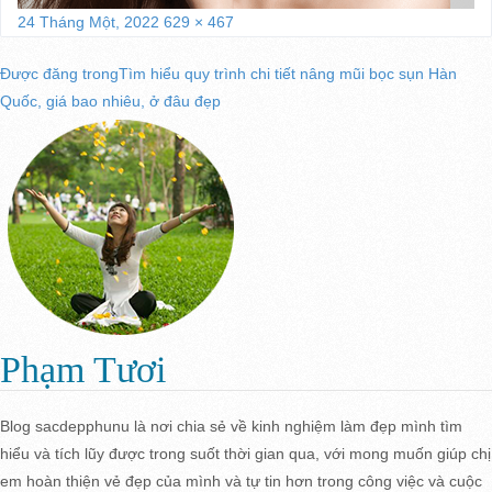
Đăng
Kích
24 Tháng Một, 2022
629 × 467
vào
cỡ
Điều
Được đăng trong
Tìm hiểu quy trình chi tiết nâng mũi bọc sụn Hàn
ngày
đầy
Quốc, giá bao nhiêu, ở đâu đẹp
đủ
hướng
bài
viết
Phạm Tươi
Blog sacdepphunu là nơi chia sẻ về kinh nghiệm làm đẹp mình tìm
hiểu và tích lũy được trong suốt thời gian qua, với mong muốn giúp chị
em hoàn thiện vẻ đẹp của mình và tự tin hơn trong công việc và cuộc