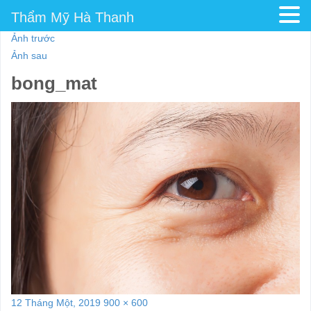
Thẩm Mỹ Hà Thanh
Ảnh trước
Ảnh sau
bong_mat
Đăng
Kích
12 Tháng Một, 2019
900 × 600