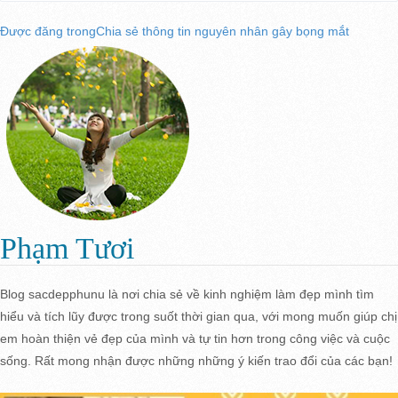
vào
cỡ
Điều
Được đăng trong
Chia sẻ thông tin nguyên nhân gây bọng mắt
ngày
đầy
đủ
hướng
bài
viết
Phạm Tươi
Blog sacdepphunu là nơi chia sẻ về kinh nghiệm làm đẹp mình tìm
hiểu và tích lũy được trong suốt thời gian qua, với mong muốn giúp chị
em hoàn thiện vẻ đẹp của mình và tự tin hơn trong công việc và cuộc
sống. Rất mong nhận được những những ý kiến trao đổi của các bạn!